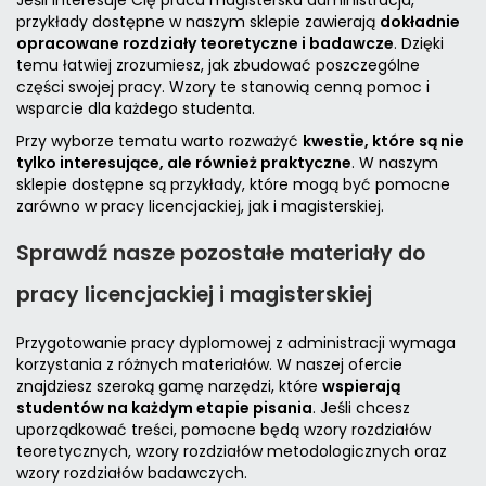
Jeśli interesuje Cię praca magisterska administracja,
przykłady dostępne w naszym sklepie zawierają
dokładnie
opracowane rozdziały teoretyczne i badawcze
. Dzięki
temu łatwiej zrozumiesz, jak zbudować poszczególne
części swojej pracy. Wzory te stanowią cenną pomoc i
wsparcie dla każdego studenta.
Przy wyborze tematu warto rozważyć
kwestie, które są nie
tylko interesujące, ale również praktyczne
. W naszym
sklepie dostępne są przykłady, które mogą być pomocne
zarówno w pracy licencjackiej, jak i magisterskiej.
Sprawdź nasze pozostałe materiały do
pracy licencjackiej i magisterskiej
Przygotowanie pracy dyplomowej z administracji wymaga
korzystania z różnych materiałów. W naszej ofercie
znajdziesz szeroką gamę narzędzi, które
wspierają
studentów na każdym etapie pisania
. Jeśli chcesz
uporządkować treści, pomocne będą
wzory rozdziałów
teoretycznych
,
wzory rozdziałów metodologicznych
oraz
wzory rozdziałów badawczych
.