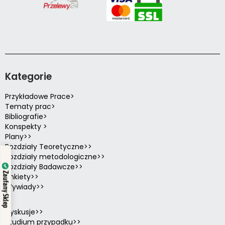
Kategorie
Przykładowe Prace>
Tematy prac>
Bibliografie>
Konspekty >
Plany>>
Rozdziały Teoretyczne>>
Rozdziały metodologiczne>>
Rozdziały Badawcze>>
Zaufany Sklep
Ankiety>>
Wywiady>>
Dyskusje>>
Studium przypadku>>