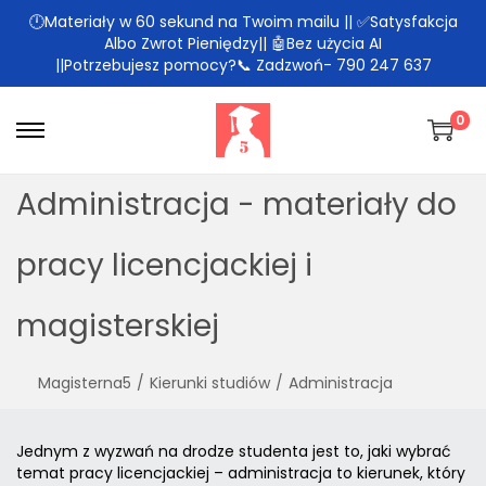
🕛Materiały w 60 sekund na Twoim mailu || ✅Satysfakcja
Albo Zwrot Pieniędzy|| 🤖Bez użycia AI
||Potrzebujesz pomocy?📞 Zadzwoń- 790 247 637
0
Administracja - materiały do
pracy licencjackiej i
magisterskiej
Magisterna5
/
Kierunki studiów
/
Administracja
Jednym z wyzwań na drodze studenta jest to, jaki wybrać
temat pracy licencjackiej – administracja to kierunek, który