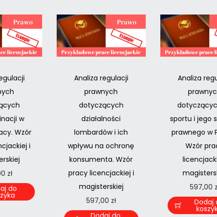
egulacji
Analiza regulacji
Analiza regu
nych
prawnych
prawny
ących
dotyczących
dotyczącyc
nacji w
działalności
sportu i jego 
acy. Wzór
lombardów i ich
prawnego w P
cjackiej i
wpływu na ochronę
Wzór pra
rskiej
konsumenta. Wzór
licencjacki
pracy licencjackiej i
magistersk
00
zł
magisterskiej
597,00
aj do
szyka
597,00
zł
Dodaj 
koszy
Dodaj do