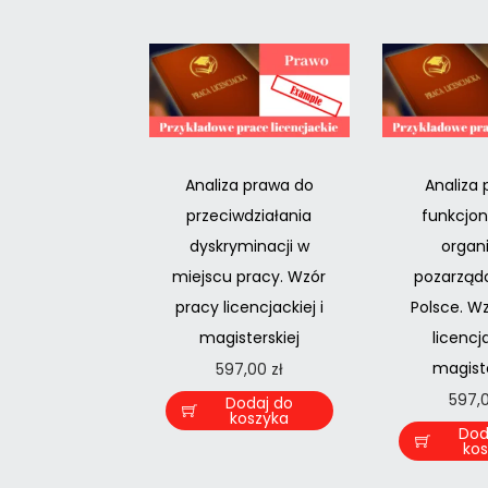
Analiza prawa do
Analiza
przeciwdziałania
funkcjo
dyskryminacji w
organi
miejscu pracy. Wzór
pozarząd
pracy licencjackiej i
Polsce. W
magisterskiej
licencja
magiste
597,00
zł
597,
Dodaj do
koszyka
Dod
ko