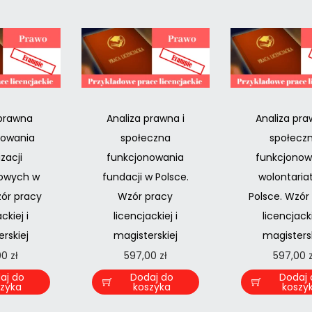
 prawna
Analiza prawna i
Analiza pra
nowania
społeczna
społecz
zacji
funkcjonowania
funkcjonow
owych w
fundacji w Polsce.
wolontaria
zór pracy
Wzór pracy
Polsce. Wzór
ckiej i
licencjackiej i
licencjacki
rskiej
magisterskiej
magistersk
00
zł
597,00
zł
597,00
aj do
Dodaj do
Dodaj 
szyka
koszyka
koszy