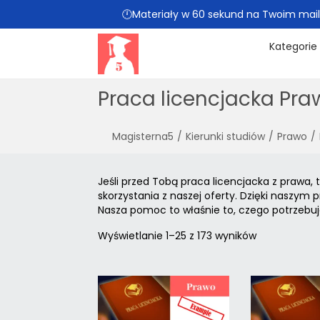
🕛Materiały w 60 sekund na Twoim mailu 
Kategorie
Praca licencjacka Pra
Magisterna5
/
Kierunki studiów
/
Prawo
/
Jeśli przed Tobą praca licencjacka z prawa,
skorzystania z naszej oferty. Dzięki naszym
Nasza pomoc to właśnie to, czego potrzebuj
Wyświetlanie 1–25 z 173 wyników