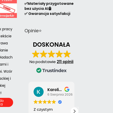
✅Materiały przygotowane
bez użycia AI🤖
✅ Gwarancja satysfakcji
k pracy
Opinie⭐
tekście
DOSKONAŁA
prawa
danie
wiadach
Na podstawie
211 opinii
ami i
. Wzór
ckiej i
iej
Karolina Pawłowska
Justyna Sobołtyńska
zł
6 Sierpnia 2026
29 Lipca 
do
ka
Z czystym
Polecam Pan