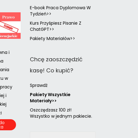
E-book Praca Dyplomowa W
Tydzień>>
Kurs Przyśpiesz Pisanie Z
ChatGPT>>
Pakiety Materiałów>>
wna i
Chcę zaoszczędzić
na
kasę! Co kupić?
ania
tu w
Sprawdź
 pracy
Pakiety Wszystkie
ej i
Materiały>>
iej
Oszczędzasz 100 zł!
zł
Wszystko w jednym pakiecie.
do
ka