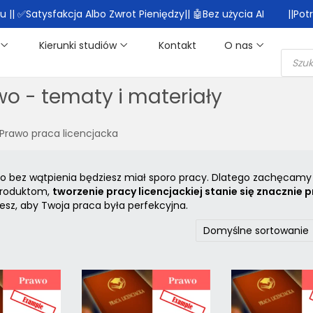
|| ✅Satysfakcja Albo Zwrot Pieniędzy|| 🤖Bez użycia AI
||Po
Kierunki studiów
Kontakt
O nas
wo - tematy i materiały
Prawo praca licencjacka
 to bez wątpienia będziesz miał sporo pracy. Dlatego zachęcamy
 produktom,
tworzenie pracy licencjackiej stanie się znacznie 
esz, aby Twoja praca była perfekcyjna.