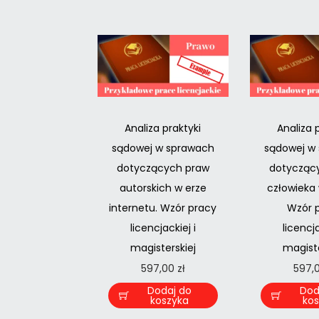
Analiza praktyki
Analiza 
sądowej w sprawach
sądowej w
dotyczących praw
dotycząc
autorskich w erze
człowieka 
internetu. Wzór pracy
Wzór 
licencjackiej i
licencja
magisterskiej
magiste
597,00
zł
597,
Dodaj do
Dod
koszyka
ko