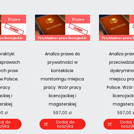
praktyki
Analiza prawa do
Analiza pra
 sprawach
prywatności w
przeciwdzia
ych praw
kontekście
dyskrymina
w Polsce.
monitoringu miejsca
miejscu pr
pracy
pracy. Wzór pracy
Polsce. Wzór
ckiej i
licencjackiej i
licencjacki
rskiej
magisterskiej
magistersk
00
zł
597,00
zł
597,00
aj do
Dodaj do
Dodaj 
szyka
koszyka
koszy