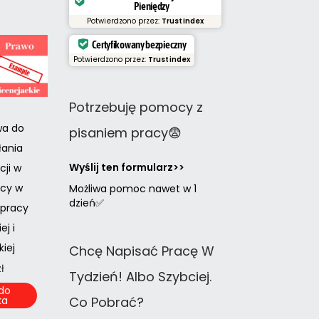
Pieniędzy
Potwierdzono przez:
Trustindex
Certyfikowany bezpieczny
Potwierdzono przez:
Trustindex
Potrzebuję pomocy z
wa do
pisaniem pracy😨
łania
Wyślij ten formularz>>
cji w
acy w
Możliwa pomoc nawet w 1
dzień✅
 pracy
ej i
iej
Chcę Napisać Pracę W
zł
Tydzień! Albo Szybciej.
do
ka
Co Pobrać?