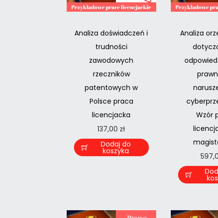
Analiza doświadczeń i
Analiza or
trudności
dotycz
zawodowych
odpowiedz
rzeczników
prawn
patentowych w
narusz
Polsce praca
cyberprze
licencjacka
Wzór 
licencja
137,00
zł
magiste
Dodaj do
koszyka
597,
Dod
ko