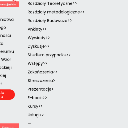
Rozdziały Teoretyczne>>
Rozdziały metodologiczne>>
znictwa
Rozdziały Badawcze>>
ego
Ankiety>>
lności
Wywiady>>
za
Dyskusje>>
zerunku
Studium przypadku>>
. Wzór
Wstępy>>
ckiej i
Zakończenia>>
iej
Streszczenia>
zł
Prezentacje>
do
ka
E-booki>>
Kursy>>
Usługi>>
—