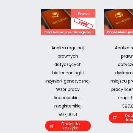
Analiza regulacji
Analiza r
prawnych
praw
dotyczących
dotycz
biotechnologii i
dyskrymi
inżynierii genetycznej.
miejscu pr
Wzór pracy
pracy licen
licencjackiej i
magiste
magisterskiej
597,
597,00
zł
Dod
ko
Dodaj do
koszyka