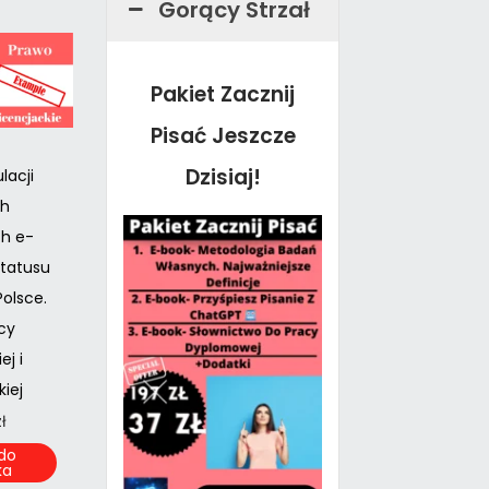
Gorący Strzał
Pakiet Zacznij
Pisać Jeszcze
Dzisiaj!
lacji
ch
h e-
statusu
olsce.
cy
ej i
iej
zł
do
ka