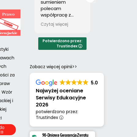
sumieniem
Michał szybko i
polecam
sprawnie pomó
współpracę z
mi w ogarnięciu
MAGISTER NA 5.
pracy.Polecam 
Czytaj więcej
Czytaj więcej
Bardzo pomocne i
całego serca.
wartościowe
materiały. Kontakt
Potwierdzono przez:
Trustindex
z Panem Michałem
ktyki
bezproblemowy.
rawach
ych
Zobacz więcej opinii>>
ości za
5.0
 praw
Najwyżej oceniane
 Wzór
Serwisy Edukacyjne
ckiej i
2026
iej
potwierdzono przez:
Trustindex
zł
do
ka
90-Dniowa Gwarancja Zwrotu