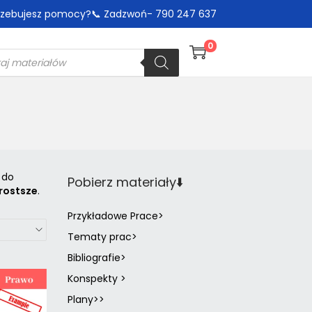
trzebujesz pomocy?📞 Zadzwoń- 790 247 637
0
 do
Pobierz materiały⬇️
prostsze
.
Przykładowe Prace>
Tematy prac>
Bibliografie>
Konspekty >
Plany>>