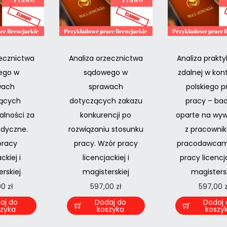
zecznictwa
Analiza orzecznictwa
Analiza prakty
ego w
sądowego w
zdalnej w kon
wach
sprawach
polskiego 
ących
dotyczących zakazu
pracy – ba
alności za
konkurencji po
oparte na wy
dyczne.
rozwiązaniu stosunku
z pracownik
pracy
pracy. Wzór pracy
pracodawcami
ckiej i
licencjackiej i
pracy licencja
rskiej
magisterskiej
magistersk
00
zł
597,00
zł
597,00
aj do
Dodaj do
Dodaj 
szyka
koszyka
koszy