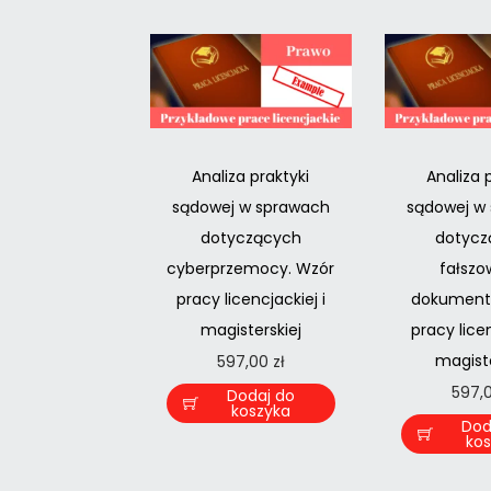
Analiza praktyki
Analiza 
sądowej w sprawach
sądowej w
dotyczących
dotycz
cyberprzemocy. Wzór
fałszo
pracy licencjackiej i
dokument
magisterskiej
pracy licen
magiste
597,00
zł
597,
Dodaj do
koszyka
Dod
ko