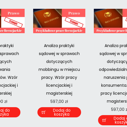
praktyki
Analiza praktyki
Analiza pra
 sprawach
sądowej w sprawach
sądowej w sp
ących
dotyczących
dotycząc
wania
mobbingu w miejscu
odpowiedzialn
ów. Wzór
pracy. Wzór pracy
naruszenia
cjackiej i
licencjackiej i
konsumenta.
rskiej
magisterskiej
pracy licencja
magistersk
00
zł
597,00
zł
597,00
aj do
Dodaj do
szyka
koszyka
Dodaj 
koszy