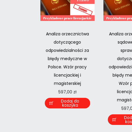
Analiza orzecznictwa
Analiza or
dotyczącego
sądow
odpowiedzialności za
spra
błędy medyczne w
dotycz
Polsce. Wzór pracy
odpowiedzi
licencjackiej i
błędy me
magisterskiej
Wzór 
licencja
597,00
zł
magiste
Dodaj do
koszyka
597,
Dod
ko