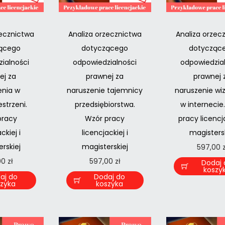
zecznictwa
Analiza orzecznictwa
Analiza orzec
ącego
dotyczącego
dotycząc
ialności
odpowiedzialności
odpowiedzia
ej za
prawnej za
prawnej 
enia w
naruszenie tajemnicy
naruszenie wi
strzeni.
przedsiębiorstwa.
w internecie
pracy
Wzór pracy
pracy licencja
ckiej i
licencjackiej i
magistersk
rskiej
magisterskiej
597,00
00
zł
597,00
zł
Dodaj 
koszy
aj do
Dodaj do
szyka
koszyka