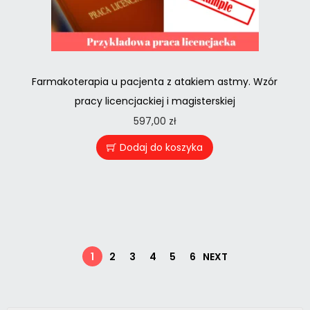
Farmakoterapia u pacjenta z atakiem astmy. Wzór
pracy licencjackiej i magisterskiej
597,00
zł
Dodaj do koszyka
1
2
3
4
5
6
NEXT