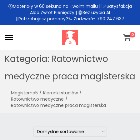
🕛Materiały w 60 sekund na Twoim mailu || ✅Satysfakcja
Albo Zwrot Pieniędzy|| 🤖Bez użycia AI
||Potrzebujesz pomocy?📞 Zadzwoń- 790 247 637
0
Kategoria:
Ratownictwo
medyczne praca magisterska
Magisterna5
/
Kierunki studiów
/
Ratownictwo medyczne
/
Ratownictwo medyczne praca magisterska