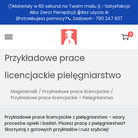
🕛Materiały w 60 sekund na Twoim mailu || ✅Satysfakcja
Albo Zwrot Pieniędzy|| 🤖Bez użycia AI
||Potrzebujesz pomocy?📞 Zadzwoń- 790 247 637
0
Przykładowe prace
licencjackie pielęgniarstwo
Magisterna5
/
Przykładowe prace licencjackie
/
Przykładowe prace licencjackie > Pielęgniarstwo
Przykładowe prace licencjackie z pielęgniarstwa – wzory
procesów opieki i badań. Piszesz pracę z pielęgniarstwa?
Skorzystaj z gotowych przykładów i rusz szybciej!