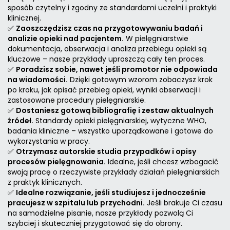
sposób czytelny i zgodny ze standardami uczelni i praktyki
klinicznej.
✅
Zaoszczędzisz czas na przygotowywaniu badań i
analizie opieki nad pacjentem.
W pielęgniarstwie
dokumentacja, obserwacja i analiza przebiegu opieki są
kluczowe – nasze przykłady uproszczą cały ten proces.
✅
Poradzisz sobie, nawet jeśli promotor nie odpowiada
na wiadomości.
Dzięki gotowym wzorom zobaczysz krok
po kroku, jak opisać przebieg opieki, wyniki obserwacji i
zastosowane procedury pielęgniarskie.
✅
Dostaniesz gotową bibliografię i zestaw aktualnych
źródeł.
Standardy opieki pielęgniarskiej, wytyczne WHO,
badania kliniczne – wszystko uporządkowane i gotowe do
wykorzystania w pracy.
✅
Otrzymasz autorskie studia przypadków i opisy
procesów pielęgnowania.
Idealne, jeśli chcesz wzbogacić
swoją pracę o rzeczywiste przykłady działań pielęgniarskich
z praktyk klinicznych.
✅
Idealne rozwiązanie, jeśli studiujesz i jednocześnie
pracujesz w szpitalu lub przychodni.
Jeśli brakuje Ci czasu
na samodzielne pisanie, nasze przykłady pozwolą Ci
szybciej i skuteczniej przygotować się do obrony.