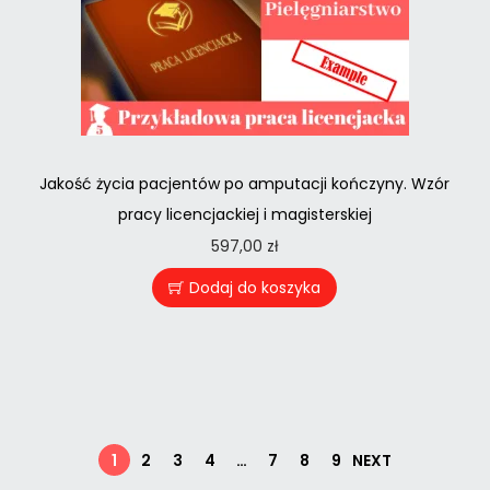
Jakość życia pacjentów po amputacji kończyny. Wzór
pracy licencjackiej i magisterskiej
597,00
zł
Dodaj do koszyka
1
2
3
4
…
7
8
9
NEXT