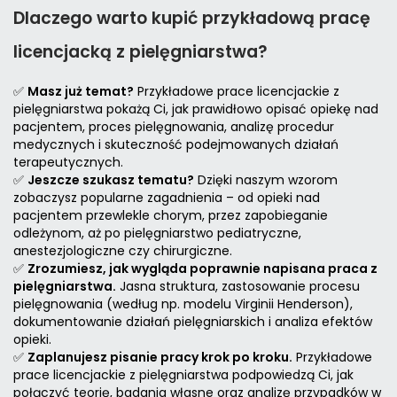
Dlaczego warto kupić przykładową pracę
licencjacką z pielęgniarstwa?
✅
Masz już temat?
Przykładowe prace licencjackie z
pielęgniarstwa pokażą Ci, jak prawidłowo opisać opiekę nad
pacjentem, proces pielęgnowania, analizę procedur
medycznych i skuteczność podejmowanych działań
terapeutycznych.
✅
Jeszcze szukasz tematu?
Dzięki naszym wzorom
zobaczysz popularne zagadnienia – od opieki nad
pacjentem przewlekle chorym, przez zapobieganie
odleżynom, aż po pielęgniarstwo pediatryczne,
anestezjologiczne czy chirurgiczne.
✅
Zrozumiesz, jak wygląda poprawnie napisana praca z
pielęgniarstwa.
Jasna struktura, zastosowanie procesu
pielęgnowania (według np. modelu Virginii Henderson),
dokumentowanie działań pielęgniarskich i analiza efektów
opieki.
✅
Zaplanujesz pisanie pracy krok po kroku.
Przykładowe
prace licencjackie z pielęgniarstwa podpowiedzą Ci, jak
połączyć teorię, badania własne oraz analizę przypadków w