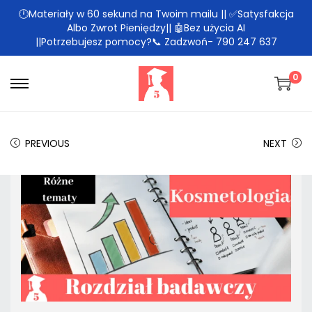
🕛Materiały w 60 sekund na Twoim mailu || ✅Satysfakcja
Albo Zwrot Pieniędzy|| 🤖Bez użycia AI
||Potrzebujesz pomocy?📞 Zadzwoń- 790 247 637
0
PREVIOUS
NEXT