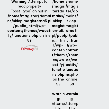
Warning
: Attempt to
/home
/home
read property
/magis
/magis
"post_type" on null in
ter/do
ter/do
/home/magister/domai
mains/
mains/
ns/sklep.magisterna5.pl
sklep.
sklep.
/public_html/wp-
magist
magist
content/themes/woosti
erna5.
erna5.
fy/functions.php
on line
pl/publ
pl/publ
59
ic_htm
ic_htm
l/wp-
l/wp-
conten
conten
t/them
t/them
es/wo
es/wo
ostify/
ostify/
functio
functio
ns.php
ns.php
on line
on line
59
59
Warnin
Warnin
g
:
g
:
Attemp
Attemp
t to
t to