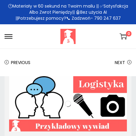
🕛Materiały w 60 sekund na Twoim mailu || ✅Satysfakcja
Albo Zwrot Pieniędzy|| 🤖Bez użycia AI
||Potrzebujesz pomocy?📞 Zadzwoń- 790 247 637
0
PREVIOUS
NEXT