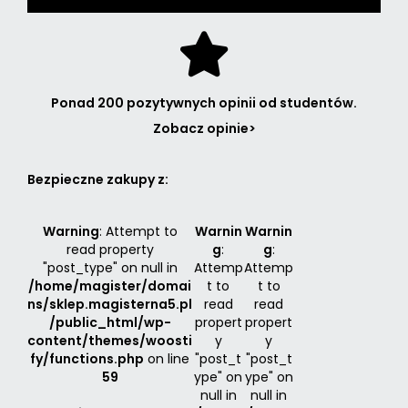
Ponad 200 pozytywnych opinii od studentów.
Zobacz opinie>
Bezpieczne zakupy z:
Warning
: Attempt to
Warnin
Warnin
read property
g
:
g
:
"post_type" on null in
Attemp
Attemp
/home/magister/domai
t to
t to
ns/sklep.magisterna5.pl
read
read
/public_html/wp-
propert
propert
content/themes/woosti
y
y
fy/functions.php
on line
"post_t
"post_t
59
ype" on
ype" on
null in
null in