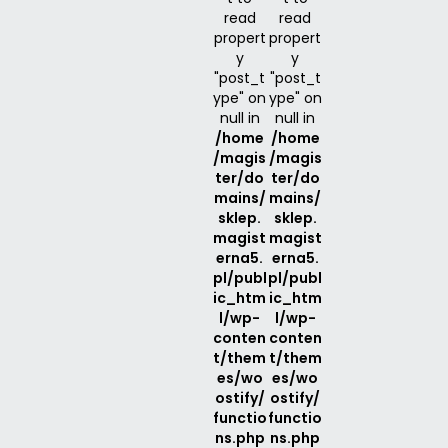
read
read
propert
propert
y
y
"post_t
"post_t
ype" on
ype" on
null in
null in
/home
/home
/magis
/magis
ter/do
ter/do
mains/
mains/
sklep.
sklep.
magist
magist
erna5.
erna5.
pl/publ
pl/publ
ic_htm
ic_htm
l/wp-
l/wp-
conten
conten
t/them
t/them
es/wo
es/wo
ostify/
ostify/
functio
functio
ns.php
ns.php