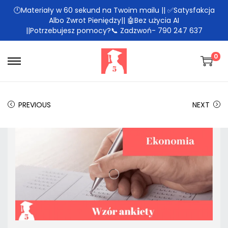
🕛Materiały w 60 sekund na Twoim mailu || ✅Satysfakcja
Albo Zwrot Pieniędzy|| 🤖Bez użycia AI
||Potrzebujesz pomocy?📞 Zadzwoń- 790 247 637
0
PREVIOUS
NEXT