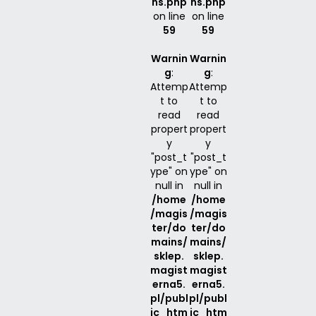
ns.php
ns.php
on line
on line
59
59
Warnin
Warnin
g
:
g
:
Attemp
Attemp
t to
t to
read
read
propert
propert
y
y
"post_t
"post_t
ype" on
ype" on
null in
null in
/home
/home
/magis
/magis
ter/do
ter/do
mains/
mains/
sklep.
sklep.
magist
magist
erna5.
erna5.
pl/publ
pl/publ
ic_htm
ic_htm