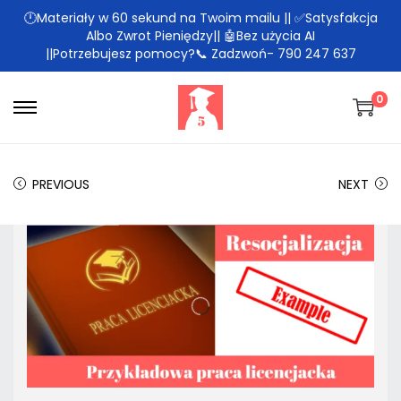
🕛Materiały w 60 sekund na Twoim mailu || ✅Satysfakcja
Albo Zwrot Pieniędzy|| 🤖Bez użycia AI
||Potrzebujesz pomocy?📞 Zadzwoń- 790 247 637
0
PREVIOUS
NEXT