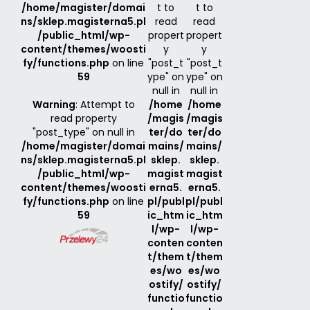
/home/magister/domai
t to
t to
ns/sklep.magisterna5.pl
read
read
/public_html/wp-
propert
propert
content/themes/woosti
y
y
fy/functions.php
on line
"post_t
"post_t
59
ype" on
ype" on
null in
null in
Warning
: Attempt to
/home
/home
read property
/magis
/magis
"post_type" on null in
ter/do
ter/do
/home/magister/domai
mains/
mains/
ns/sklep.magisterna5.pl
sklep.
sklep.
/public_html/wp-
magist
magist
content/themes/woosti
erna5.
erna5.
fy/functions.php
on line
pl/publ
pl/publ
59
ic_htm
ic_htm
l/wp-
l/wp-
conten
conten
t/them
t/them
es/wo
es/wo
ostify/
ostify/
functio
functio