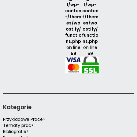
l/wp-
l/wp-
conten
conten
t/them
t/them
es/wo
es/wo
ostify/
ostify/
functio
functio
ns.php
ns.php
on line
on line
59
59
Kategorie
Przykładowe Prace>
Tematy prac>
Bibliografie>