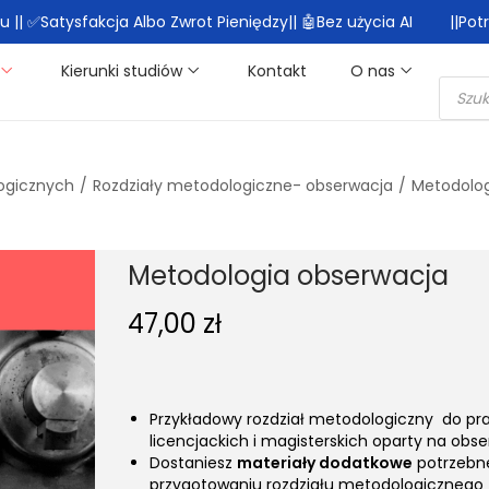
|| ✅Satysfakcja Albo Zwrot Pieniędzy|| 🤖Bez użycia AI
||Po
Kierunki studiów
Kontakt
O nas
ogicznych
/
Rozdziały metodologiczne- obserwacja
/
Metodolog
Metodologia obserwacja
47,00
zł
Przykładowy rozdział metodologiczny do pr
licencjackich i magisterskich oparty na obse
Dostaniesz
materiały dodatkowe
potrzebn
przygotowaniu rozdziału metodologicznego