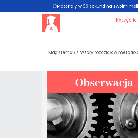
🕛Materiały w 60 sekund na Twoim mailu 
Kategorie
Magisterna5
/
Wzory rozdziałów metodol