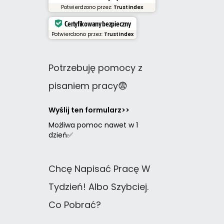
Potwierdzono przez:
Trustindex
Certyfikowany bezpieczny
Potwierdzono przez:
Trustindex
Potrzebuję pomocy z
pisaniem pracy😨
Wyślij ten formularz>>
Możliwa pomoc nawet w 1
dzień✅
Chcę Napisać Pracę W
Tydzień! Albo Szybciej.
Co Pobrać?