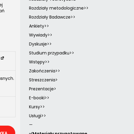
ej
Rozdziały metodologiczne>>
ań
Rozdziały Badawcze>>
Ankiety>>
Wywiady>>
Dyskusje>>
Studium przypadku>>
a
Wstępy>>
Zakończenia>>
asnych.
Streszczenia>
Prezentacje>
E-booki>>
Kursy>>
Usługi>>
—
YKA
✅Materiały przygotowane