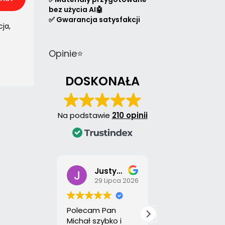
bez użycia AI🤖
✅ Gwarancja satysfakcji
cja
,
Opinie⭐
DOSKONAŁA
Na podstawie
210 opinii
Justyna Sobołtyńska
Izabela Jędrzejczyk
29 Lipca 2026
28 Lipca 
Polecam Pan
Wszystko w
Michał szybko i
najlepszym