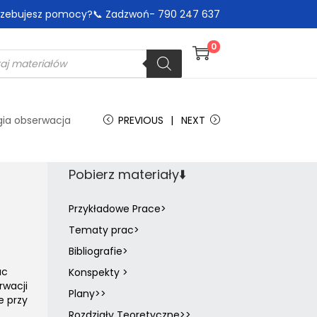
trzebujesz pomocy?📞 Zadzwoń- 790 247 637
0
ia obserwacja
PREVIOUS
NEXT
Pobierz materiały⬇️
Przykładowe Prace>
Tematy prac>
Bibliografie>
ac
Konspekty >
rwacji
Plany>>
e przy
Rozdziały Teoretyczne>>