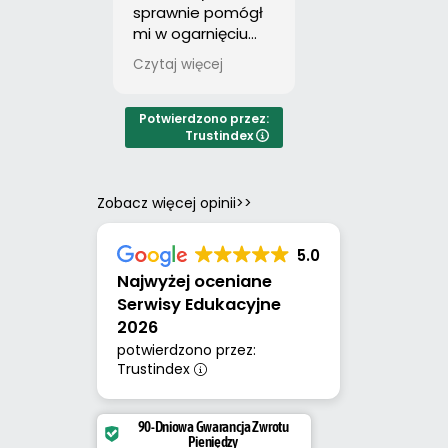
sprawnie pomógł
porządku:
mi w ogarnięciu
sprawnie,
pracy.Polecam z
profesjonalnie,
Czytaj więcej
Czytaj więcej
całego serca.
zgodnie ze
wskazówkami.
Polecam.
Potwierdzono przez:
Trustindex
Zobacz więcej opinii>>
5.0
Najwyżej oceniane
Serwisy Edukacyjne
2026
potwierdzono przez:
Trustindex
90-Dniowa Gwarancja Zwrotu
Pieniędzy