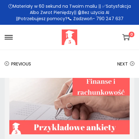
🕛Materiały w 60 sekund na Twoim mailu || ✅Satysfakcja
Albo Zwrot Pieniędzy|| 🤖Bez użycia AI
||Potrzebujesz pomocy?📞 Zadzwoń- 790 247 637
0
PREVIOUS
NEXT