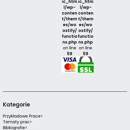
ic_htm
ic_htm
l/wp-
l/wp-
conten
conten
t/them
t/them
es/wo
es/wo
ostify/
ostify/
functio
functio
ns.php
ns.php
on line
on line
59
59
Kategorie
Przykładowe Prace>
Tematy prac>
Bibliografie>