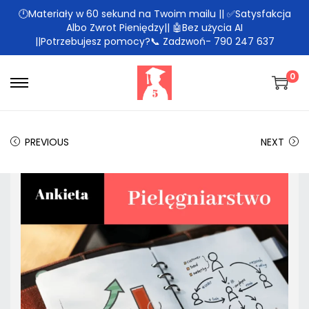
🕛Materiały w 60 sekund na Twoim mailu || ✅Satysfakcja
Albo Zwrot Pieniędzy|| 🤖Bez użycia AI
||Potrzebujesz pomocy?📞 Zadzwoń- 790 247 637
0
PREVIOUS
NEXT