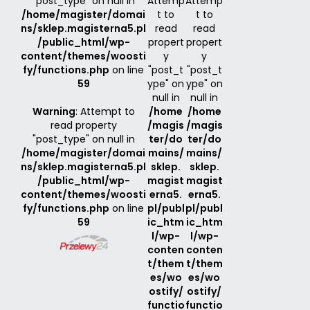
"post_type" on null in
Attemp
Attemp
/home/magister/domai
t to
t to
ns/sklep.magisterna5.pl
read
read
/public_html/wp-
propert
propert
content/themes/woosti
y
y
fy/functions.php
on line
"post_t
"post_t
59
ype" on
ype" on
null in
null in
Warning
: Attempt to
/home
/home
read property
/magis
/magis
"post_type" on null in
ter/do
ter/do
/home/magister/domai
mains/
mains/
ns/sklep.magisterna5.pl
sklep.
sklep.
/public_html/wp-
magist
magist
content/themes/woosti
erna5.
erna5.
fy/functions.php
on line
pl/publ
pl/publ
59
ic_htm
ic_htm
l/wp-
l/wp-
conten
conten
t/them
t/them
es/wo
es/wo
ostify/
ostify/
functio
functio