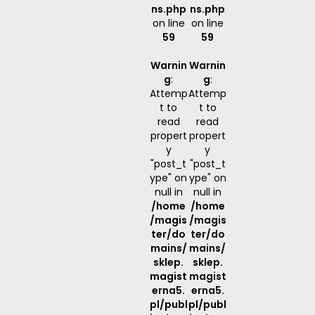
ns.php
ns.php
on line
on line
59
59
Warnin
Warnin
g
:
g
:
Attemp
Attemp
t to
t to
read
read
propert
propert
y
y
"post_t
"post_t
ype" on
ype" on
null in
null in
/home
/home
/magis
/magis
ter/do
ter/do
mains/
mains/
sklep.
sklep.
magist
magist
erna5.
erna5.
pl/publ
pl/publ