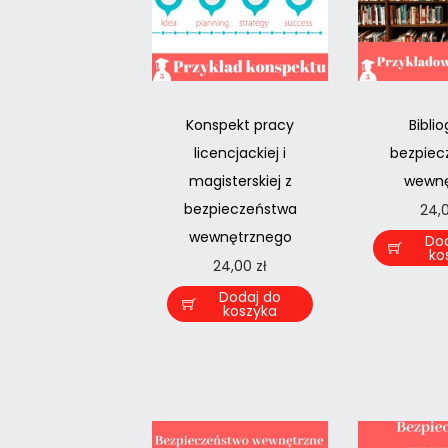
Konspekt pracy
Biblio
licencjackiej i
bezpiec
magisterskiej z
wewnę
bezpieczeństwa
24,
wewnętrznego
Do
ko
24,00
zł
Dodaj do
koszyka