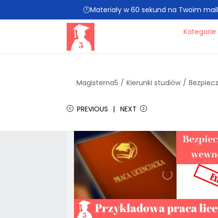
🕛Materiały w 60 sekund na Twoim mailu 
Kategorie
Magisterna5
/
Kierunki studiów
/
Bezpiec
PREVIOUS
NEXT