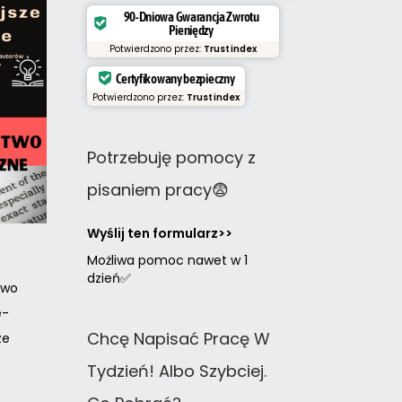
90-Dniowa Gwarancja Zwrotu
Pieniędzy
Potwierdzono przez:
Trustindex
Certyfikowany bezpieczny
Potwierdzono przez:
Trustindex
Potrzebuję pomocy z
pisaniem pracy😨
Wyślij ten formularz>>
Możliwa pomoc nawet w 1
dzień✅
two
e-
Chcę Napisać Pracę W
ze
Tydzień! Albo Szybciej.