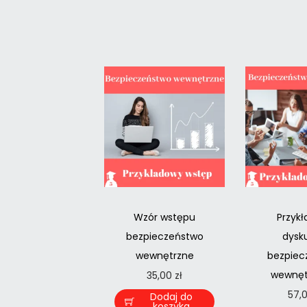
Wzór wstępu
Przyk
bezpieczeństwo
dysku
wewnętrzne
bezpiec
wewnęt
35,00
zł
57,
Dodaj do
koszyka