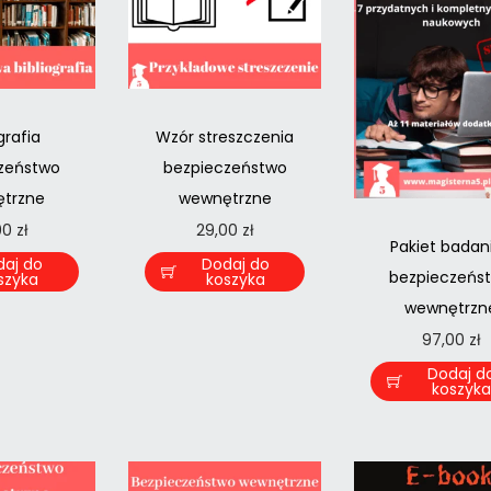
grafia
Wzór streszczenia
zeństwo
bezpieczeństwo
trzne
wewnętrzne
00
zł
29,00
zł
Pakiet badan
daj do
Dodaj do
bezpieczeńs
szyka
koszyka
wewnętrzn
97,00
zł
Dodaj d
koszyk