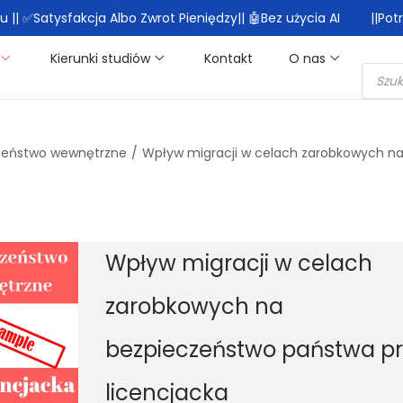
|| ✅Satysfakcja Albo Zwrot Pieniędzy|| 🤖Bez użycia AI
||Po
Kierunki studiów
Kontakt
O nas
zeństwo wewnętrzne
/
Wpływ migracji w celach zarobkowych na
Wpływ migracji w celach
zarobkowych na
bezpieczeństwo państwa p
licencjacka