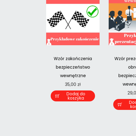
Wzór zakończenia
Wzór prez
bezpieczeństwo
obr
wewnętrzne
bezpiec
wewnę
35,00
zł
29,
Dodaj do
koszyka
Do
ko