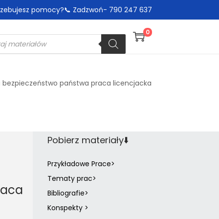
trzebujesz pomocy?📞 Zadzwoń- 790 247 637
0
 bezpieczeństwo państwa praca licencjacka
Pobierz materiały⬇️
Przykładowe Prace>
Tematy prac>
raca
Bibliografie>
Konspekty >