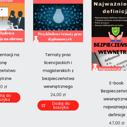
entacji na
Tematy prac
onę
licencjackich i
zeństwo
magisterskich z
trzne
bezpieczeństwa
E-book.
wewnętrznego
00
zł
Bezpieczeńs
24,00
zł
daj do
wewnętrzn
szyka
Dodaj do
najważniejs
koszyka
definicje
47,00
zł