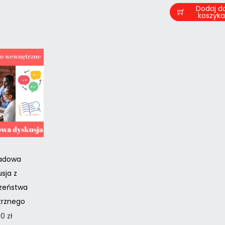
Dodaj d
koszyk
ładowa
sja z
zeństwa
rznego
00
zł