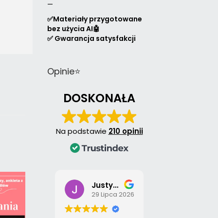
—
✅Materiały przygotowane
bez użycia AI🤖
✅ Gwarancja satysfakcji
Opinie⭐
DOSKONAŁA
Na podstawie
210 opinii
Justyna Sobołtyńska
Izabela Jędrzejczyk
29 Lipca 2026
28 Lipca 