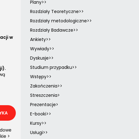
Plany>>
Rozdziały Teoretyczne>>
Rozdziały metodologiczne>>
Rozdziały Badawcze>>
acji w
Ankiety>>
Wywiady>>
Dyskusje>>
Studium przypadku>>
i).
ową
Wstępy>>
Zakończenia>>
Streszczenia>
Prezentacje>
YKA
E-booki>>
Kursy>>
adowe
Usługi>>
kie >