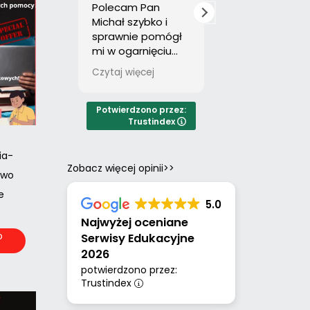
Polecam Pan
Wszystko w
Michał szybko i
najlepszym
sprawnie pomógł
porządku:
mi w ogarnięciu
sprawnie,
pracy.Polecam z
profesjonalnie,
Czytaj więcej
Czytaj więcej
całego serca.
zgodnie ze
wskazówkami.
Polecam.
Potwierdzono przez:
Trustindex
ia-
Zobacz więcej opinii>>
two
e
5.0
Najwyżej oceniane
o
Serwisy Edukacyjne
a
2026
potwierdzono przez:
Trustindex