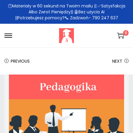
🕛Materiały w 60 sekund na Twoim mailu || ✅Satysfakcja
Albo Zwrot Pieniędzy|| 🤖Bez użycia AI
||Potrzebujesz pomocy?📞 Zadzwoń- 790 247 637
0
PREVIOUS
NEXT