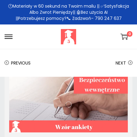
🕛Materiały w 60 sekund na Twoim mailu || ✅Satysfakcja
Albo Zwrot Pieniędzy|| 🤖Bez użycia AI
||Potrzebujesz pomocy?📞 Zadzwoń- 790 247 637
0
PREVIOUS
NEXT