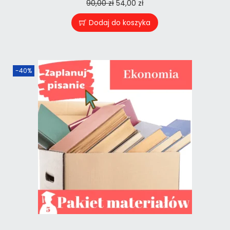
90,00
zł
54,00
zł
Dodaj do koszyka
-40%