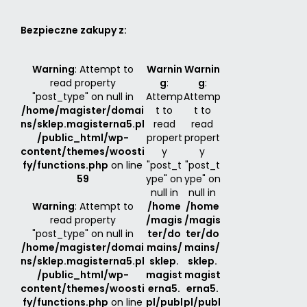
Bezpieczne zakupy z:
Warning
: Attempt to
Warnin
Warnin
read property
g
:
g
:
"post_type" on null in
Attemp
Attemp
/home/magister/domai
t to
t to
ns/sklep.magisterna5.pl
read
read
/public_html/wp-
propert
propert
content/themes/woosti
y
y
fy/functions.php
on line
"post_t
"post_t
59
ype" on
ype" on
null in
null in
Warning
: Attempt to
/home
/home
read property
/magis
/magis
"post_type" on null in
ter/do
ter/do
/home/magister/domai
mains/
mains/
ns/sklep.magisterna5.pl
sklep.
sklep.
/public_html/wp-
magist
magist
content/themes/woosti
erna5.
erna5.
fy/functions.php
on line
pl/publ
pl/publ