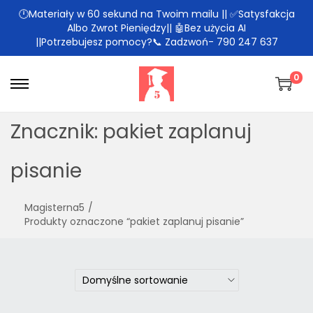
🕛Materiały w 60 sekund na Twoim mailu || ✅Satysfakcja
Albo Zwrot Pieniędzy|| 🤖Bez użycia AI
||Potrzebujesz pomocy?📞 Zadzwoń- 790 247 637
0
Znacznik:
pakiet zaplanuj
pisanie
Magisterna5
/
Produkty oznaczone “pakiet zaplanuj pisanie”