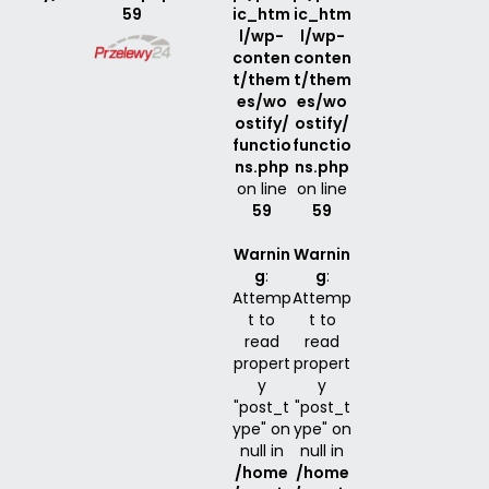
59
ic_htm
ic_htm
l/wp-
l/wp-
conten
conten
t/them
t/them
es/wo
es/wo
ostify/
ostify/
functio
functio
ns.php
ns.php
on line
on line
59
59
Warnin
Warnin
g
:
g
:
Attemp
Attemp
t to
t to
read
read
propert
propert
y
y
"post_t
"post_t
ype" on
ype" on
null in
null in
/home
/home