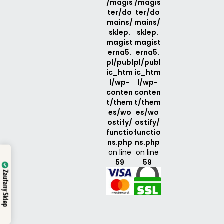
/magis
/magis
ter/do
ter/do
mains/
mains/
sklep.
sklep.
magist
magist
erna5.
erna5.
pl/publ
pl/publ
ic_htm
ic_htm
l/wp-
l/wp-
conten
conten
t/them
t/them
es/wo
es/wo
ostify/
ostify/
functio
functio
ns.php
ns.php
on line
on line
59
59
Zaufany Sklep