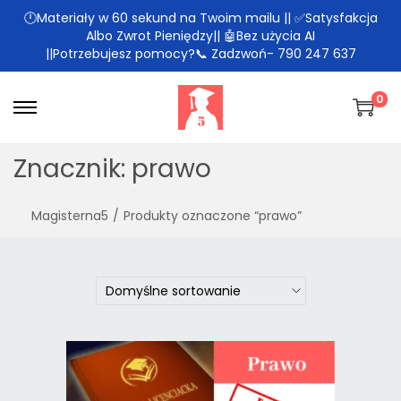
🕛Materiały w 60 sekund na Twoim mailu || ✅Satysfakcja
Albo Zwrot Pieniędzy|| 🤖Bez użycia AI
||Potrzebujesz pomocy?📞 Zadzwoń- 790 247 637
0
Znacznik:
prawo
Magisterna5
/
Produkty oznaczone “prawo”