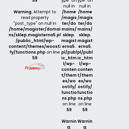
59
ype" on
ype" on
null in
null in
Warning
: Attempt to
/home
/home
read property
/magis
/magis
"post_type" on null in
ter/do
ter/do
/home/magister/domai
mains/
mains/
ns/sklep.magisterna5.pl
sklep.
sklep.
/public_html/wp-
magist
magist
content/themes/woosti
erna5.
erna5.
fy/functions.php
on line
pl/publ
pl/publ
59
ic_htm
ic_htm
l/wp-
l/wp-
conten
conten
t/them
t/them
es/wo
es/wo
ostify/
ostify/
functio
functio
ns.php
ns.php
on line
on line
59
59
Warnin
Warnin
g
:
g
: