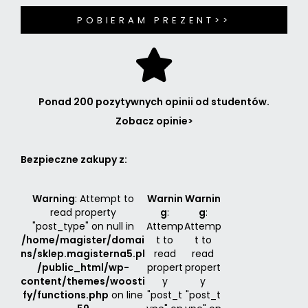
POBIERAM PREZENT>>
Ponad 200 pozytywnych opinii od studentów.
Zobacz opinie>
Bezpieczne zakupy z:
Warning
: Attempt to
Warnin
Warnin
read property
g
:
g
:
"post_type" on null in
Attemp
Attemp
/home/magister/domai
t to
t to
ns/sklep.magisterna5.pl
read
read
/public_html/wp-
propert
propert
content/themes/woosti
y
y
fy/functions.php
on line
"post_t
"post_t