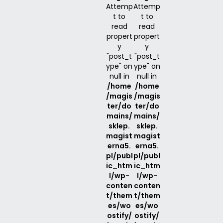
Attemp
Attemp
t to
t to
read
read
propert
propert
y
y
"post_t
"post_t
ype" on
ype" on
null in
null in
/home
/home
/magis
/magis
ter/do
ter/do
mains/
mains/
sklep.
sklep.
magist
magist
erna5.
erna5.
pl/publ
pl/publ
ic_htm
ic_htm
l/wp-
l/wp-
conten
conten
t/them
t/them
es/wo
es/wo
ostify/
ostify/