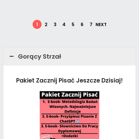
1
2
3
4
5
6
7
NEXT
Gorący Strzał
Pakiet Zacznij Pisać Jeszcze Dzisiaj!