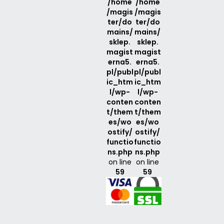
/home
/home
/magis
/magis
ter/do
ter/do
mains/
mains/
sklep.
sklep.
magist
magist
erna5.
erna5.
pl/publ
pl/publ
ic_htm
ic_htm
l/wp-
l/wp-
conten
conten
t/them
t/them
es/wo
es/wo
ostify/
ostify/
functio
functio
ns.php
ns.php
on line
on line
59
59