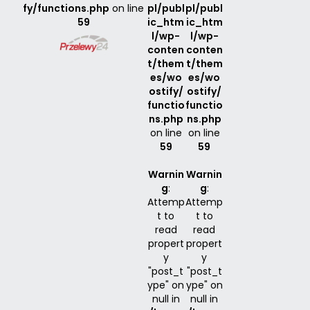
fy/functions.php
on line
pl/publ
pl/publ
59
ic_htm
ic_htm
l/wp-
l/wp-
conten
conten
t/them
t/them
es/wo
es/wo
ostify/
ostify/
functio
functio
ns.php
ns.php
on line
on line
59
59
Warnin
Warnin
g
:
g
:
Attemp
Attemp
t to
t to
read
read
propert
propert
y
y
"post_t
"post_t
ype" on
ype" on
null in
null in