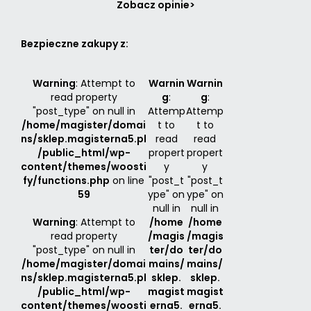
Zobacz opinie>
Bezpieczne zakupy z:
Warning
: Attempt to
Warnin
Warnin
read property
g
:
g
:
"post_type" on null in
Attemp
Attemp
/home/magister/domai
t to
t to
ns/sklep.magisterna5.pl
read
read
/public_html/wp-
propert
propert
content/themes/woosti
y
y
fy/functions.php
on line
"post_t
"post_t
59
ype" on
ype" on
null in
null in
Warning
: Attempt to
/home
/home
read property
/magis
/magis
"post_type" on null in
ter/do
ter/do
/home/magister/domai
mains/
mains/
ns/sklep.magisterna5.pl
sklep.
sklep.
/public_html/wp-
magist
magist
content/themes/woosti
erna5.
erna5.