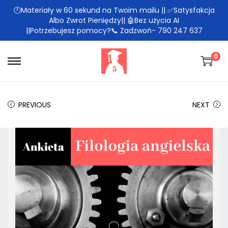
🕛Materiały w 60 sekund na Twoim mailu || ✅Satysfakcja
Albo Zwrot Pieniędzy|| 🤖Bez użycia AI
||Potrzebujesz pomocy?📞 Zadzwoń- 790 247 637
0
PREVIOUS
NEXT