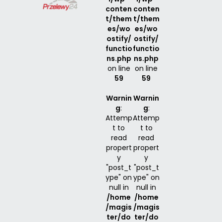
conten
conten
t/them
t/them
es/wo
es/wo
ostify/
ostify/
functio
functio
ns.php
ns.php
on line
on line
59
59
Warnin
Warnin
g
:
g
:
Attemp
Attemp
t to
t to
read
read
propert
propert
y
y
"post_t
"post_t
ype" on
ype" on
null in
null in
/home
/home
/magis
/magis
ter/do
ter/do