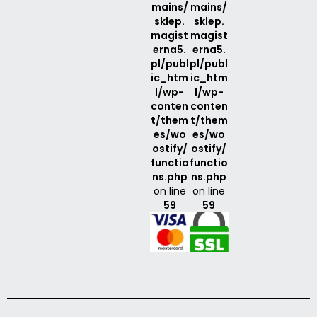
mains/
mains/
sklep.
sklep.
magist
magist
erna5.
erna5.
pl/publ
pl/publ
ic_htm
ic_htm
l/wp-
l/wp-
conten
conten
t/them
t/them
es/wo
es/wo
ostify/
ostify/
functio
functio
ns.php
ns.php
on line
on line
59
59