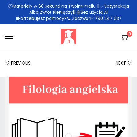
🕛Materiały w 60 sekund na Twoim mailu || ✅Satysfakcja
Albo Zwrot Pieniędzy|| 🤖Bez użycia AI
||Potrzebujesz pomocy?📞 Zadzwoń- 790 247 637
0
PREVIOUS
NEXT