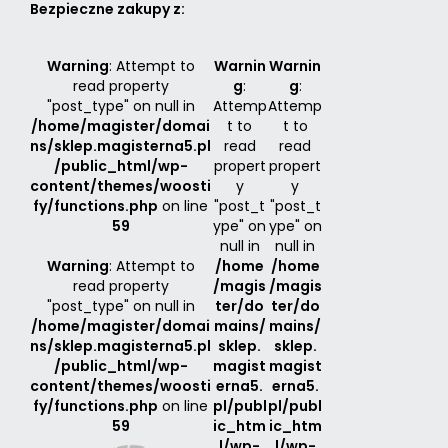
Bezpieczne zakupy z:
Warning
: Attempt to
Warnin
Warnin
read property
g
:
g
:
"post_type" on null in
Attemp
Attemp
/home/magister/domai
t to
t to
ns/sklep.magisterna5.pl
read
read
/public_html/wp-
propert
propert
content/themes/woosti
y
y
fy/functions.php
on line
"post_t
"post_t
59
ype" on
ype" on
null in
null in
Warning
: Attempt to
/home
/home
read property
/magis
/magis
"post_type" on null in
ter/do
ter/do
/home/magister/domai
mains/
mains/
ns/sklep.magisterna5.pl
sklep.
sklep.
/public_html/wp-
magist
magist
content/themes/woosti
erna5.
erna5.
fy/functions.php
on line
pl/publ
pl/publ
59
ic_htm
ic_htm
l/wp-
l/wp-