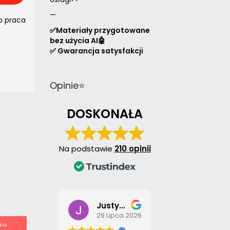
—
o praca
✅Materiały przygotowane
bez użycia AI🤖
✅ Gwarancja satysfakcji
Opinie⭐
DOSKONAŁA
Na podstawie
210 opinii
Justyna Sobołtyńska
Izabela Jędrzejczyk
29 Lipca 2026
28 Lipca 