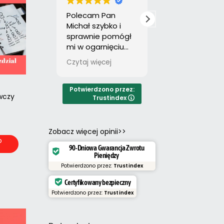
Polecam Pan
Wszystko w
Michał szybko i
najlepszym
sprawnie pomógł
porządku:
mi w ogarnięciu
sprawnie,
pracy.Polecam z
profesjonalnie,
Czytaj więcej
Czytaj więcej
całego serca.
zgodnie ze
wskazówkami.
Polecam.
Potwierdzono przez:
wczy
Trustindex
Zobacz więcej opinii>>
o
a
90-Dniowa Gwarancja Zwrotu
Pieniędzy
Potwierdzono przez:
Trustindex
Certyfikowany bezpieczny
Potwierdzono przez:
Trustindex