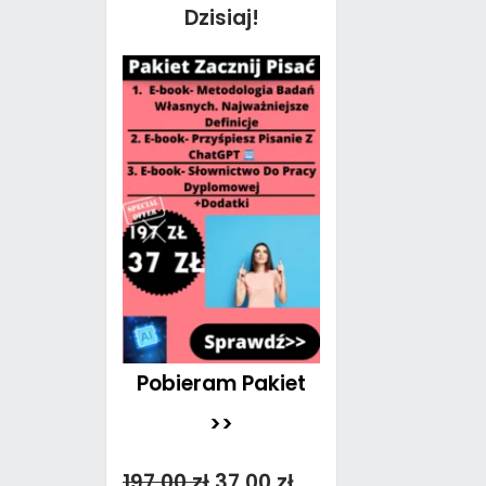
Dzisiaj!
Pobieram Pakiet
>>
197,00 zł
37,00 zł