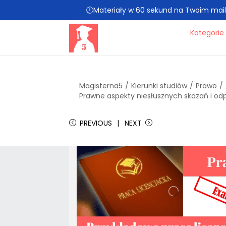
🕛Materiały w 60 sekund na Twoim mailu 
Kategorie
Magisterna5
/
Kierunki studiów
/
Prawo
/
Prawne aspekty niesłusznych skazań i odp
PREVIOUS
NEXT