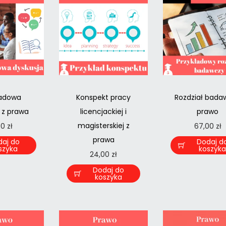
ładowa
Konspekt pracy
Rozdział bada
 z prawa
licencjackiej i
prawo
magisterskiej z
00
zł
67,00
zł
prawa
daj do
Dodaj d
szyka
koszyk
24,00
zł
Dodaj do
koszyka