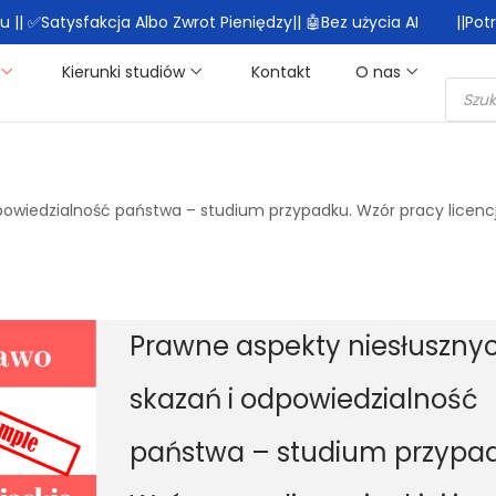
|| ✅Satysfakcja Albo Zwrot Pieniędzy|| 🤖Bez użycia AI
||Po
Kierunki studiów
Kontakt
O nas
owiedzialność państwa – studium przypadku. Wzór pracy licencja
Prawne aspekty niesłuszny
skazań i odpowiedzialność
państwa – studium przypa