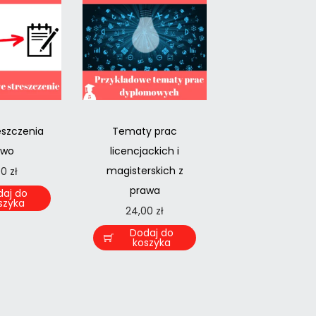
eszczenia
Tematy prac
awo
licencjackich i
magisterskich z
00
zł
prawa
daj do
szyka
24,00
zł
Dodaj do
koszyka