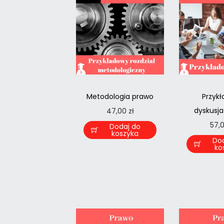
Metodologia prawo
Przyk
dyskusja
47,00
zł
57,
Dodaj do
koszyka
Do
ko