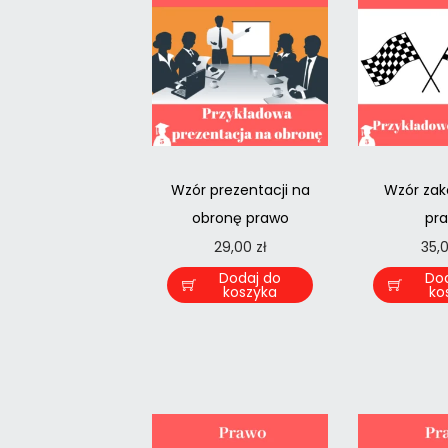
Wzór prezentacji na
Wzór zak
obronę prawo
pr
29,00
zł
35,
Dodaj do
Do
koszyka
ko