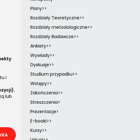
Plany>>
Rozdziały Teoretyczne>>
Rozdziały metodologiczne>>
Rozdziały Badawcze>>
Ankiety>>
Wywiady>>
pekty
Dyskusje>>
Studium przypadku>>
tu i
Wstępy>>
zycji).
Zakończenia>>
ką lub
Streszczenia>
Prezentacje>
E-booki>>
Kursy>>
YKA
Usługi>>