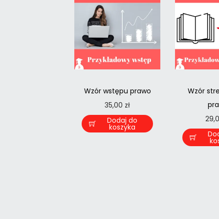
Wzór wstępu prawo
Wzór str
pr
35,00
zł
29,
Dodaj do
koszyka
Do
ko