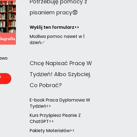
Potrzebuję pomocy z
pisaniem pracy😨
Wyślij ten formularz>>
Możliwa pomoc nawet w 1
dzień✅
rawo
Chcę Napisać Pracę W
Tydzień! Albo Szybciej.
o
a
Co Pobrać?
E-book Praca Dyplomowa W
Tydzień>>
Kurs Przyśpiesz Pisanie Z
ChatGPT>>
Pakiety Materiałów>>