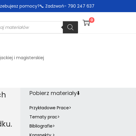
trzebujesz pomocy?📞 Zadzwoń- 790 247 637
0
ckiej i magisterskiej
Pobierz materiały⬇️
ch
Przykładowe Prace>
Tematy prac>
dku.
Bibliografie>
Konspekty >