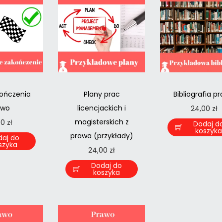
ończenia
Plany prac
Bibliografia p
awo
licencjackich i
24,00
zł
magisterskich z
00
zł
Dodaj d
koszyk
prawa (przykłady)
daj do
szyka
24,00
zł
Dodaj do
koszyka